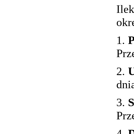
Ile
okr
1.
P
Prz
2.
U
dni
3.
S
Prz
4.
D