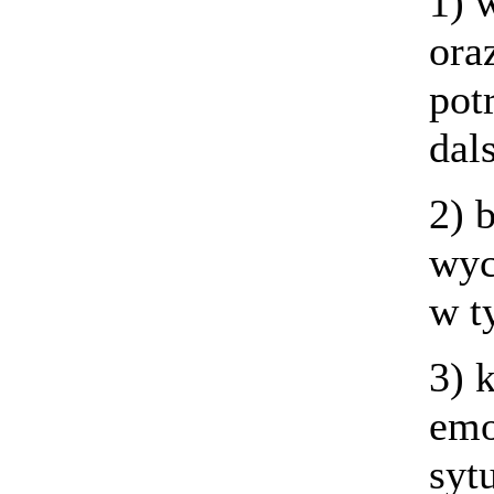
1) 
ora
pot
dal
2) 
wyc
w t
3) 
emo
syt