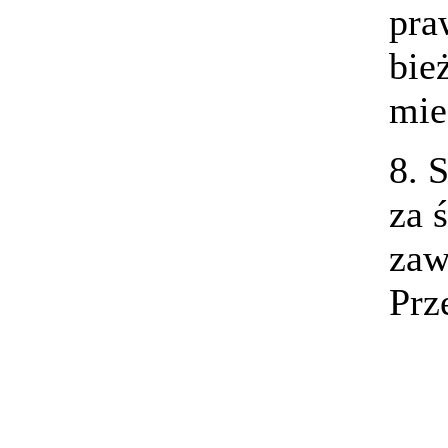
pra
bie
mie
8. 
za 
zaw
Prz