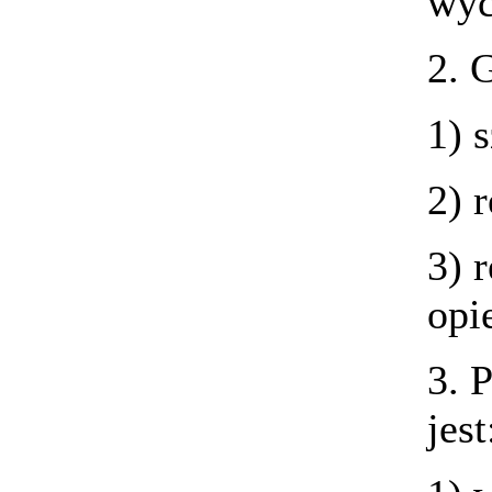
wyc
2. 
1) 
2) 
3) 
opi
3. 
jest