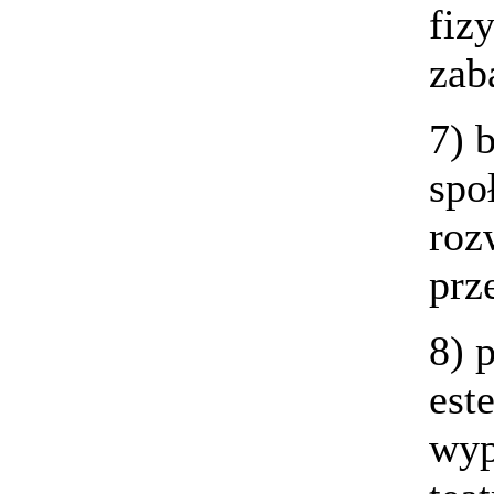
fiz
za
7) 
spo
roz
prz
8) 
est
wyp