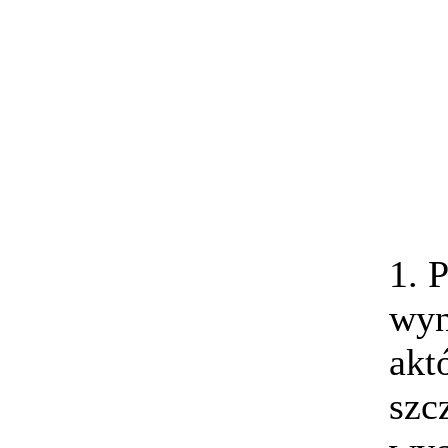
1. 
wyn
akt
szc