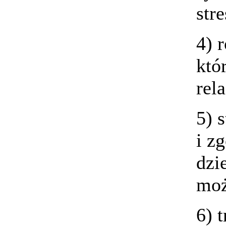
str
4) 
któ
re
5) 
i z
d
moż
6) 