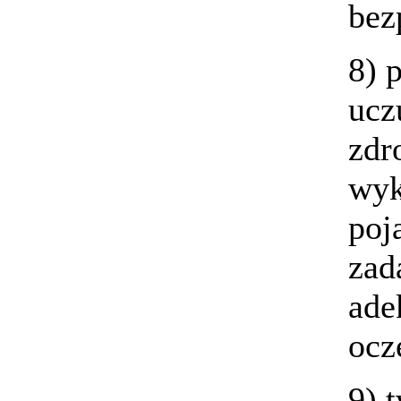
bez
8) 
ucz
zdr
wyk
poj
zad
ade
ocz
9) 