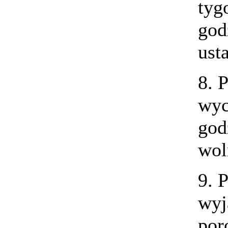
tyg
god
ust
8. 
wyc
god
wol
9. 
wyj
po