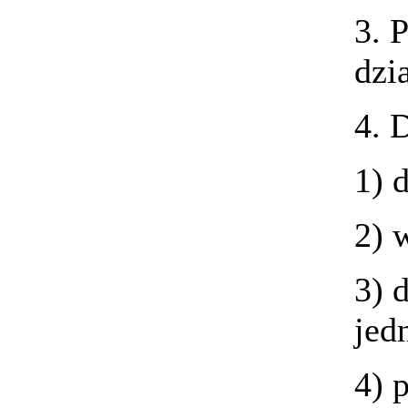
3. 
dzi
4. 
1) 
2) 
3) 
jed
4) 