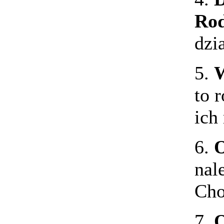
Ro
dzi
5.
W
to 
ich
6.
O
nal
Cho
7.
O