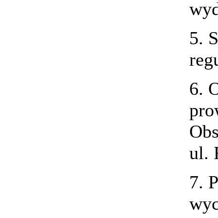
wyd
5. 
reg
6. 
pro
Obs
ul.
7. 
wyc