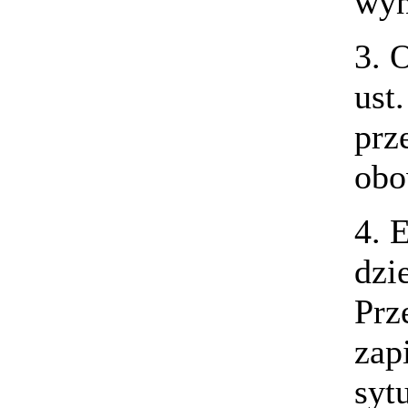
wyn
3. 
ust
prz
obo
4. 
dzi
Prz
zap
syt