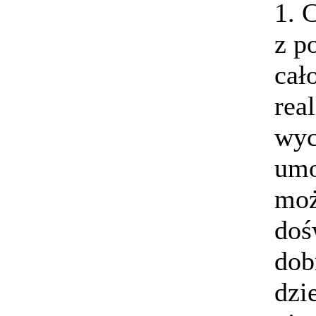
1. 
z p
cał
rea
wyc
umo
moż
doś
dob
dzi