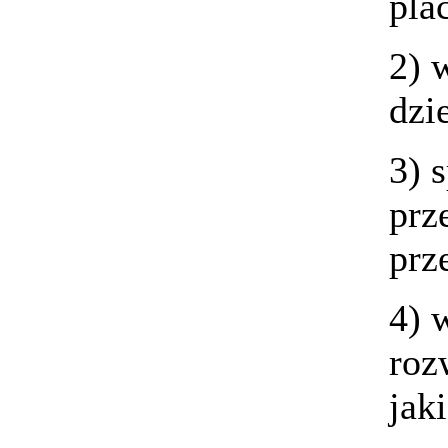
pla
2) 
dzi
3) 
prz
prz
4) 
roz
jaki