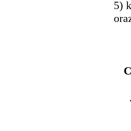
5) 
ora
C