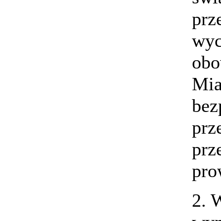
prz
wyc
obo
Mia
be
prz
prz
pro
2. 