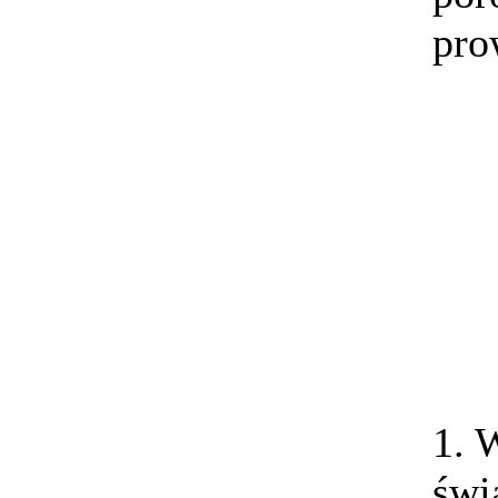
pro
1. 
świ