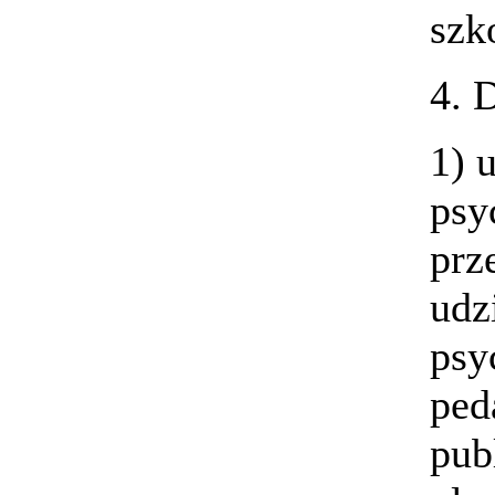
szk
4. 
1) 
psy
pr
udz
psy
p
pub