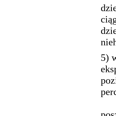
dzi
cią
dzi
nie
5) 
eks
poz
per
pos