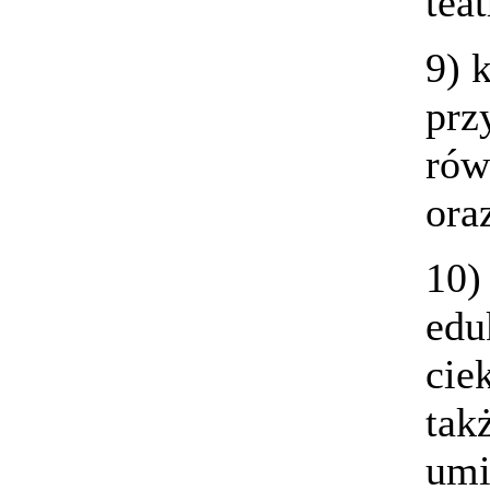
tea
9) 
prz
ró
ora
10)
edu
cie
tak
umi