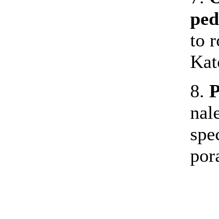
ped
to 
Kat
8.
P
nal
spe
por