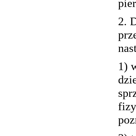
pie
2. 
prz
nas
1) 
dzi
spr
fiz
poz