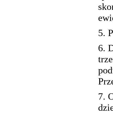
sko
ewi
5. 
6. 
trz
pod
Prz
7. 
dzi