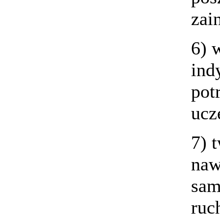
zai
6) 
ind
pot
ucz
7) 
naw
sam
ruc