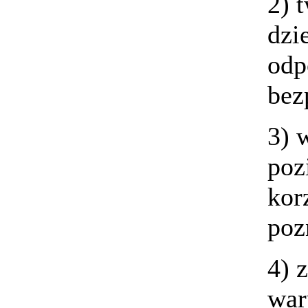
2) 
dzi
od
bez
3) 
poz
kor
poz
4) 
war